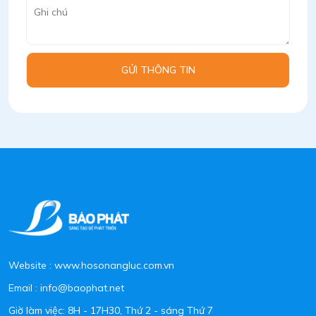
GỬI THÔNG TIN
Website : www.hosonangluc.com.vn
Email : info@baophat.net
Giờ làm việc: 8H - 17H30, Thứ 2 - sáng Thứ 7