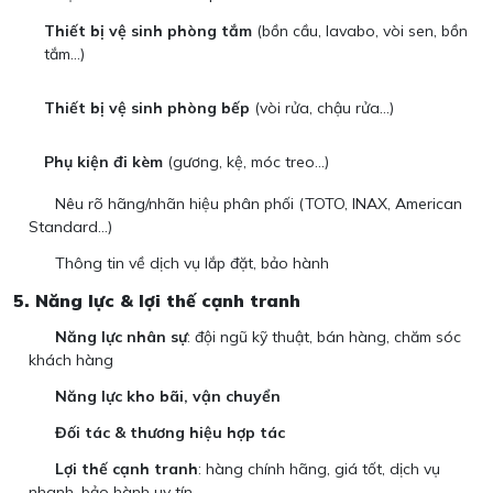
Thiết bị vệ sinh phòng tắm
(bồn cầu, lavabo, vòi sen, bồn
tắm…)
Thiết bị vệ sinh phòng bếp
(vòi rửa, chậu rửa…)
Phụ kiện đi kèm
(gương, kệ, móc treo…)
Nêu rõ hãng/nhãn hiệu phân phối (TOTO, INAX, American
Standard…)
Thông tin về dịch vụ lắp đặt, bảo hành
5. Năng lực & lợi thế cạnh tranh
Năng lực nhân sự
: đội ngũ kỹ thuật, bán hàng, chăm sóc
khách hàng
Năng lực kho bãi, vận chuyển
Đối tác & thương hiệu hợp tác
Lợi thế cạnh tranh
: hàng chính hãng, giá tốt, dịch vụ
nhanh, bảo hành uy tín