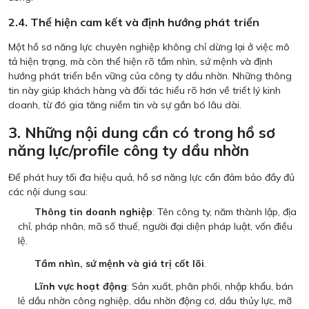
2.4. Thể hiện cam kết và định hướng phát triển
Một hồ sơ năng lực chuyên nghiệp không chỉ dừng lại ở việc mô
tả hiện trạng, mà còn thể hiện rõ tầm nhìn, sứ mệnh và định
hướng phát triển bền vững của công ty dầu nhờn. Những thông
tin này giúp khách hàng và đối tác hiểu rõ hơn về triết lý kinh
doanh, từ đó gia tăng niềm tin và sự gắn bó lâu dài.
3. Những nội dung cần có trong hồ sơ
năng lực/profile công ty dầu nhờn
Để phát huy tối đa hiệu quả, hồ sơ năng lực cần đảm bảo đầy đủ
các nội dung sau:
Thông tin doanh nghiệp
: Tên công ty, năm thành lập, địa
chỉ, pháp nhân, mã số thuế, người đại diện pháp luật, vốn điều
lệ.
Tầm nhìn, sứ mệnh và giá trị cốt lõi
.
Lĩnh vực hoạt động
: Sản xuất, phân phối, nhập khẩu, bán
lẻ dầu nhờn công nghiệp, dầu nhờn động cơ, dầu thủy lực, mỡ