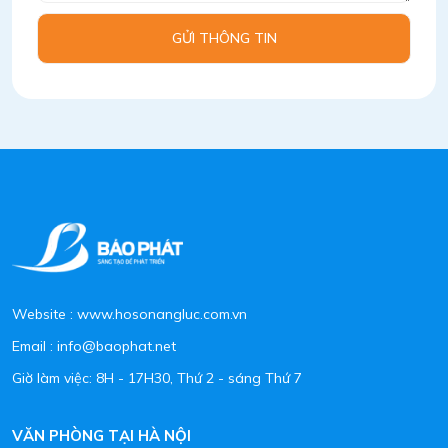
GỬI THÔNG TIN
Website : www.hosonangluc.com.vn
Email : info@baophat.net
Giờ làm việc: 8H - 17H30, Thứ 2 - sáng Thứ 7
VĂN PHÒNG TẠI HÀ NỘI