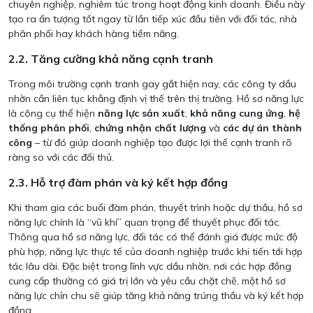
chuyên nghiệp, nghiêm túc trong hoạt động kinh doanh. Điều này
tạo ra ấn tượng tốt ngay từ lần tiếp xúc đầu tiên với đối tác, nhà
phân phối hay khách hàng tiềm năng.
2.2. Tăng cường khả năng cạnh tranh
Trong môi trường cạnh tranh gay gắt hiện nay, các công ty dầu
nhờn cần liên tục khẳng định vị thế trên thị trường. Hồ sơ năng lực
là công cụ thể hiện
năng lực sản xuất
,
khả năng cung ứng
,
hệ
thống phân phối
,
chứng nhận chất lượng
và
các dự án thành
công
– từ đó giúp doanh nghiệp tạo được lợi thế cạnh tranh rõ
ràng so với các đối thủ.
2.3. Hỗ trợ đàm phán và ký kết hợp đồng
Khi tham gia các buổi đàm phán, thuyết trình hoặc dự thầu, hồ sơ
năng lực chính là “vũ khí” quan trọng để thuyết phục đối tác.
Thông qua hồ sơ năng lực, đối tác có thể đánh giá được mức độ
phù hợp, năng lực thực tế của doanh nghiệp trước khi tiến tới hợp
tác lâu dài. Đặc biệt trong lĩnh vực dầu nhờn, nơi các hợp đồng
cung cấp thường có giá trị lớn và yêu cầu chặt chẽ, một hồ sơ
năng lực chỉn chu sẽ giúp tăng khả năng trúng thầu và ký kết hợp
đồng.