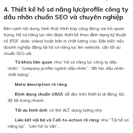
4. Thiết kế hồ sơ năng lực/profile công ty
dầu nhờn chuẩn SEO và chuyên nghiệp
Bên cạnh nội dung, hình thức trình bày cũng đóng vai trò quan
trọng. Hồ sơ năng lực nên được thiết kế theo định dạng kỹ thuật
số (PDF, slide, video) hoặc bản in chất lượng cao. Đặc biệt, nếu
doanh nghiệp đăng tải hồ sơ năng lực lên website, cần tối ưu
chuẩn SEO với:
Từ khóa liên quan
: như “hồ sơ năng lực công ty dầu
nhờn”, “company profile ngành dầu nhờn”, “đối tác dầu nhờn
chất lượng”,…
Meta description rõ ràng
.
Định dạng chuẩn UX/UI
: dễ đọc trên thiết bị di động, tốc
độ tải trang nhanh.
Tối ưu hình ảnh
: có thẻ ALT, dung lượng nhẹ.
Liên kết nội bộ và Call-to-action rõ ràng
: như “Tải hồ sơ
năng lực”, “Liên hệ tư vấn”,...