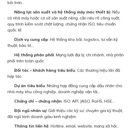
bôi trơn...
Năng lực sản xuất và hệ thống máy móc thiết bị
: Nếu
có nhà máy hoặc cơ sở sản xuất riêng, cần nêu rõ công suất,
quy trình kiểm soát chất lượng, chứng nhận ISO, tiêu chuẩn
quốc tế.
Dịch vụ cung cấp
: Hệ thống kho bãi, logistics, tư vấn kỹ
thuật, bảo trì...
Hệ thống phân phối
: Mạng lưới đại lý, chi nhánh, nhà phân
phối trên toàn quốc.
Đối tác – khách hàng tiêu biểu
: Các thương hiệu lớn đã
hợp tác.
Dự án tiêu biểu
: Những hợp đồng cung cấp dầu nhờn cho
nhà máy, khu công nghiệp, doanh nghiệp vận tải...
Chứng chỉ – chứng nhận
: ISO, API, JASO, RoHS, HSE...
Đội ngũ nhân sự
: Giới thiệu các kỹ sư, chuyên gia kỹ thuật,
đội ngũ kinh doanh giàu kinh nghiệm.
Thông tin liên hệ
: Hotline, email, website, mạng xã hội...