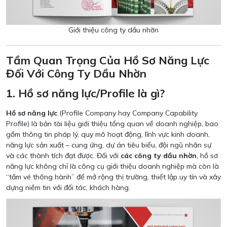
Giới thiệu công ty dầu nhờn
Tầm Quan Trọng Của Hồ Sơ Năng Lực
Đối Với Công Ty Dầu Nhờn
1. Hồ sơ năng lực/Profile là gì?
Hồ sơ năng lực
(Profile Company hay Company Capability
Profile) là bản tài liệu giới thiệu tổng quan về doanh nghiệp, bao
gồm thông tin pháp lý, quy mô hoạt động, lĩnh vực kinh doanh,
năng lực sản xuất – cung ứng, dự án tiêu biểu, đội ngũ nhân sự
và các thành tích đạt được. Đối với
các công ty dầu nhờn
, hồ sơ
năng lực không chỉ là công cụ giới thiệu doanh nghiệp mà còn là
“tấm vé thông hành” để mở rộng thị trường, thiết lập uy tín và xây
dựng niềm tin với đối tác, khách hàng.