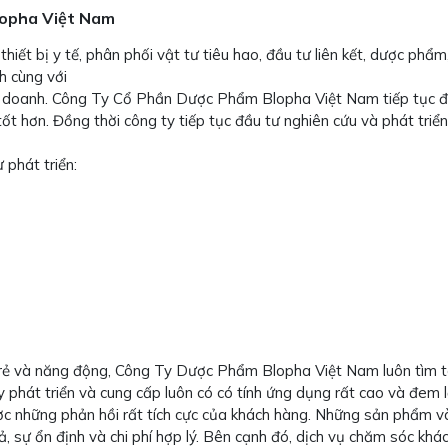
lopha Việt Nam
 thiết bị y tế, phân phối vật tư tiêu hao, đầu tư liên kết, dược p
h cùng với
kinh doanh. Công Ty Cổ Phần Dược Phẩm Blopha Việt Nam tiếp tục
t hơn. Đồng thời công ty tiếp tục đầu tư nghiên cứu và phát tri
 phát triển:
trẻ và năng động, Công Ty Dược Phẩm Blopha Việt Nam luôn tìm tò
phát triển và cung cấp luôn có có tính ứng dụng rất cao và đem lạ
c những phản hồi rất tích cực của khách hàng. Những sản phẩm v
ả, sự ổn định và chi phí hợp lý. Bên cạnh đó, dịch vụ chăm sóc k