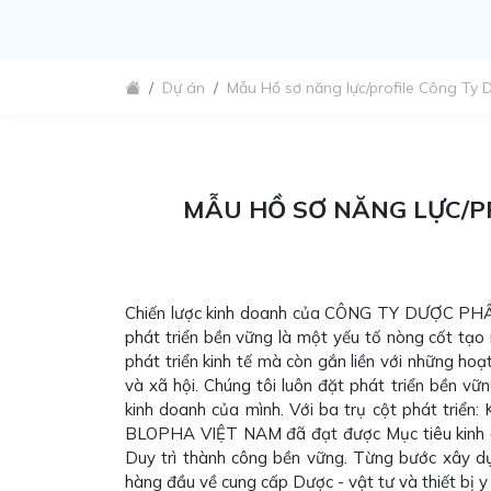
Dự án
Mẫu Hồ sơ năng lực/profile Công Ty Dư
MẪU HỒ SƠ NĂNG LỰC/PR
Chiến lược kinh doanh của CÔNG TY DƯỢC 
phát triển bền vững là một yếu tố nòng cốt tạo r
phát triển kinh tế mà còn gắn liền với những hoạ
và xã hội. Chúng tôi luôn đặt phát triển bền vữn
kinh doanh của mình. Với ba trụ cột phát triển: 
BLOPHA VIỆT NAM đã đạt được Mục tiêu kinh d
Duy trì thành công bền vững. Từng bước xây dự
hàng đầu về cung cấp Dược - vật tư và thiết bị 