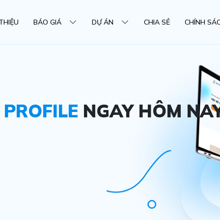
 THIỆU
BÁO GIÁ
DỰ ÁN
CHIA SẺ
CHÍNH SÁ
Ế PROFILE
NGAY HÔM NA