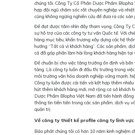
chúng tôi. Công Ty Cổ Phần Dược Phẩm Blopha Vi
hợp đội ngũ chăm sóc rất chuyên nghiệp và nhiệt
cũng không ngừng nghiên cứu để đưa ra các sản 
Để đạt được tầm nhìn đầy tham vọng, Công Ty Cổ 
sự hỗ trợ của các công ty tư vấn Quốc tế. Với c
hàng mục tiêu, khẩn trương xây dựng các hệ thống
hướng “Tất cả vì khách hàng”. Các sản phẩm, dịc
cả đã góp phần làm hài lòng khách hàng hiện tại
Để chuẩn bị cho việc tăng trưởng ổn định và bề
tảng. Là công ty luôn đi đầu thị trường trong vi
môi trường văn hóa doanh nghiệp vững mạnh, hiệu
Công ty luôn được cải tiến và kết hợp thêm nhiều
hút thêm khách hàng mới, mở rộng cơ sở khách h
Dược Phẩm Blopha Việt Nam đã tiến hành đồng bộ
thông tin tiên tiến trong các sản phẩm, dịch vụ
quản trị.
Về công ty thiết kế profile công ty lĩnh vực
Bảo phát chúng tôi có hơn 10 năm kinh nghiệm chu