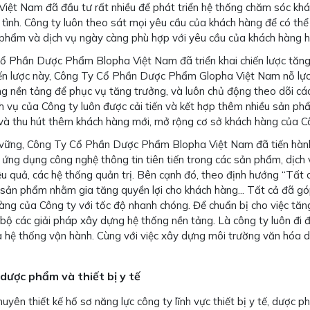
ệt Nam đã đầu tư rất nhiều để phát triển hệ thống chăm sóc khác
 tình. Công ty luôn theo sát mọi yêu cầu của khách hàng để có th
phẩm và dịch vụ ngày càng phù hợp với yêu cầu của khách hàng h
Phần Dược Phẩm Blopha Việt Nam đã triển khai chiến lược tăng tr
hiến lược này, Công Ty Cổ Phần Dược Phẩm Glopha Việt Nam nỗ lực
 nền tảng để phục vụ tăng trưởng, và luôn chủ động theo dõi các 
h vụ của Công ty luôn được cải tiến và kết hợp thêm nhiều sản ph
 và thu hút thêm khách hàng mới, mở rộng cơ sở khách hàng của C
n vững, Công Ty Cổ Phần Dược Phẩm Blopha Việt Nam đã tiến hàn
ệc ứng dụng công nghệ thông tin tiên tiến trong các sản phẩm, dịch
 quả, các hệ thống quản trị. Bên cạnh đó, theo định hướng “Tất c
 sản phẩm nhằm gia tăng quyền lợi cho khách hàng... Tất cả đã gó
àng của Công ty với tốc độ nhanh chóng. Để chuẩn bị cho việc tă
 các giải pháp xây dựng hệ thống nền tảng. Là công ty luôn đi đ
 và hệ thống vận hành. Cùng với việc xây dựng môi trường văn hóa 
 dược phẩm và thiết bị y tế
yên thiết kế hố sơ năng lực công ty lĩnh vực thiết bị y tế, dược 