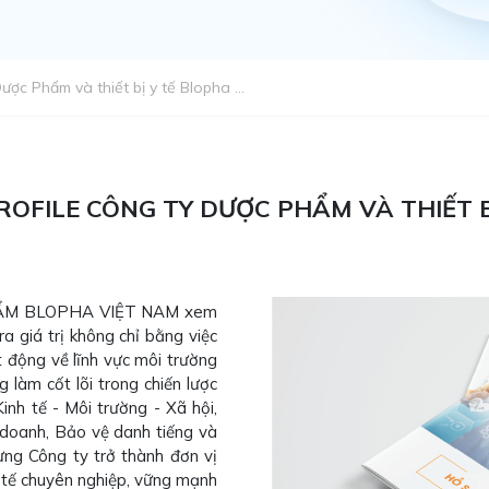
ợc Phẩm và thiết bị y tế Blopha ...
OFILE CÔNG TY DƯỢC PHẨM VÀ THIẾT B
PHẨM BLOPHA VIỆT NAM xem
a giá trị không chỉ bằng việc
t động về lĩnh vực môi trường
g làm cốt lõi trong chiến lược
Kinh tế - Môi trường - Xã hội,
oanh, Bảo vệ danh tiếng và
ng Công ty trở thành đơn vị
y tế chuyên nghiệp, vững mạnh