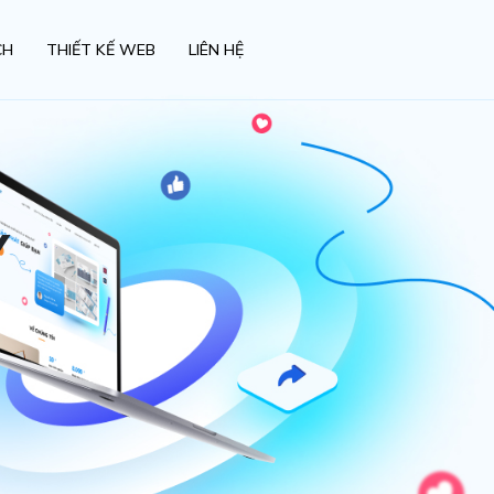
CH
THIẾT KẾ WEB
LIÊN HỆ
Y