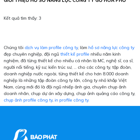
GIỚI THIỆU HỒ SƠ NĂNG LỰC CÔNG TY GỖ HOA PHỐ
Kết quả tìm thấy:
3
Chúng tôi
dịch vụ làm profile công ty
, làm
hồ sơ năng lực công ty
đẹp chuyên nghiệp, đội ngũ
thiết kế profile
nhiều năm kinh
nghiệm, đã từng thiết kế cho nhiều cá nhân là MC, nghệ sĩ, ca sĩ,
người nổi tiếng, kỹ sư, kiến trúc sư, ... cho các công ty, tập đoàn,
doanh nghiệp nước ngoài, từng thiết kế cho hơn 8.000 doanh
nghiệp là những tập đoàn công ty lớn, công ty nhỏ khắp Việt
Nam, cùng mới đó là đội ngũ nhiếp ảnh gia, chuyên chụp ảnh
doanh nhân, chụp dự án xây dựng, chụp ảnh quảng cáo công ty,
chụp ảnh profile công ty
,
in profile công ty.