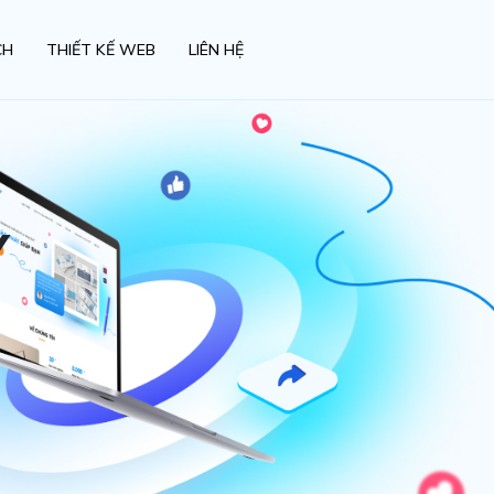
CH
THIẾT KẾ WEB
LIÊN HỆ
Y