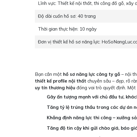
Lĩnh vực:
Thiết kế nội thất, thi công đồ gỗ, xây
Độ dài cuốn hồ sơ:
40 trang
Thời gian thực hiện:
10 ngày
Đơn vị thiết kế hồ sơ năng lực:
HoSoNangLuc.c
Bạn cần một
hồ sơ năng lực công ty gỗ
– nội t
thiết kế profile nội thất
chuyên sâu – đẹp, rõ rà
uy tín thương hiệu
đóng vai trò quyết định. Một 
Gây ấn tượng mạnh với chủ đầu tư, khác
Tăng tỷ lệ trúng thầu trong các dự án 
Khẳng định năng lực thi công – xưởng sả
Tăng độ tin cậy khi gửi chào giá, báo gi