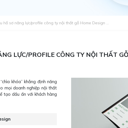
u hồ sơ năng lực/profile công ty nội thất gỗ Home Design ...
NG LỰC/PROFILE CÔNG TY NỘI THẤT G
 “chìa khóa” khẳng định năng
sao mọi doanh nghiệp nội thất
để tạo dấu ấn với khách hàng
esign