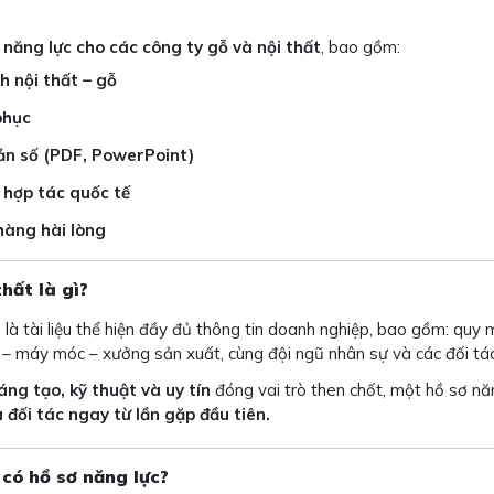
ơ năng lực cho các công ty gỗ và nội thất
, bao gồm:
h nội thất – gỗ
phục
 bản số (PDF, PowerPoint)
 hợp tác quốc tế
hàng hài lòng
thất là gì?
) là tài liệu thể hiện đầy đủ thông tin doanh nghiệp, bao gồm: quy
ệ – máy móc – xưởng sản xuất, cùng đội ngũ nhân sự và các đối tác
ng tạo, kỹ thuật và uy tín
đóng vai trò then chốt, một hồ sơ nă
đối tác ngay từ lần gặp đầu tiên.
 có hồ sơ năng lực?