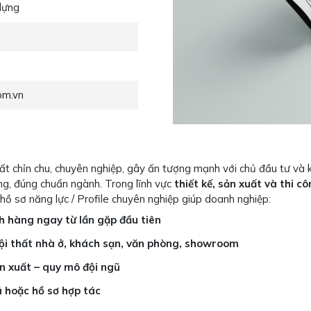
 dựng
om.vn
hất chỉn chu, chuyên nghiệp, gây ấn tượng mạnh với chủ đầu tư và 
ng, đúng chuẩn ngành. Trong lĩnh vực
thiết kế, sản xuất và thi c
hồ sơ năng lực / Profile chuyên nghiệp giúp doanh nghiệp:
h hàng ngay từ lần gặp đầu tiên
nội thất nhà ở, khách sạn, văn phòng, showroom
n xuất – quy mô đội ngũ
á hoặc hồ sơ hợp tác