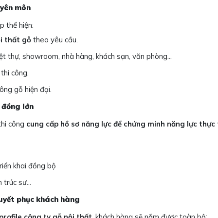
uyên môn
p thể hiện:
ội thất gỗ
theo yêu cầu.
biệt thự, showroom, nhà hàng, khách sạn, văn phòng...
thi công.
ng gỗ hiện đại.
p đồng lớn
thi công
cung cấp hồ sơ năng lực để chứng minh năng lực thực 
iển khai đồng bộ
trúc sư...
thuyết phục khách hàng
profile công ty gỗ nội thất
, khách hàng sẽ nắm được toàn bộ: