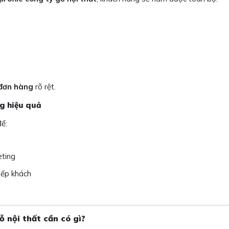
h
 đơn hàng
rõ rệt.
ng hiệu quả
để:
eting
iếp khách
ỗ nội thất cần có gì?