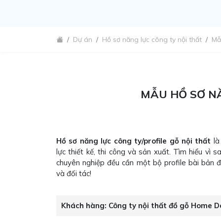
Dự án
Hồ sơ năng lực công ty nội thất
Mẫ
MẪU HỒ SƠ NĂ
Hồ sơ năng lực công ty/profile gỗ nội thất
là
lực thiết kế, thi công và sản xuất. Tìm hiểu vì 
chuyên nghiệp đều cần một bộ profile bài bản 
và đối tác!
Khách hàng:
Công ty nội thất đồ gỗ Home D