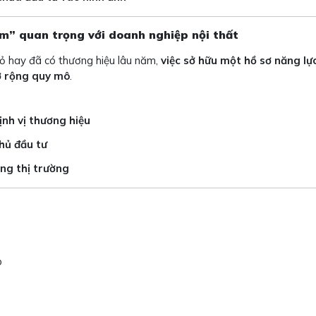
mềm” quan trọng với doanh nghiệp nội thất
nhỏ hay đã có thương hiệu lâu năm,
việc sở hữu một hồ sơ năng lự
ở rộng quy mô
.
ịnh vị thương hiệu
hủ đầu tư
ộng thị trường
p