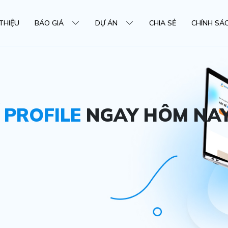
 THIỆU
BÁO GIÁ
DỰ ÁN
CHIA SẺ
CHÍNH SÁ
Ế PROFILE
NGAY HÔM NA