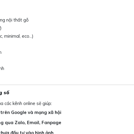
ông nội thất gỗ
ệ
 minimal, eco...)
n
nh
g số
a các kênh online sẽ giúp:
 trên Google và mạng xã hội
àng qua Zalo, Email, Fanpage
 chưa đầu tư vào hình ảnh