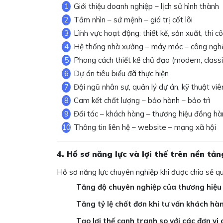
Giới thiệu doanh nghiệp – lịch sử hình thành
Tầm nhìn – sứ mệnh – giá trị cốt lõi
Lĩnh vực hoạt động: thiết kế, sản xuất, thi c
Hệ thống nhà xưởng – máy móc – công ngh
Phong cách thiết kế chủ đạo (modern, classic,
Dự án tiêu biểu đã thực hiện
Đội ngũ nhân sự, quản lý dự án, kỹ thuật viê
Cam kết chất lượng – bảo hành – bảo trì
Đối tác – khách hàng – thương hiệu đồng hà
Thông tin liên hệ – website – mạng xã hội
4. Hồ sơ năng lực và lợi thế trên nền tản
Hồ sơ năng lực chuyên nghiệp khi được chia sẻ qu
Tăng độ chuyên nghiệp của thương hiệu
Tăng tỷ lệ chốt đơn khi tư vấn khách h
Tạo lợi thế cạnh tranh so với các đơn vị