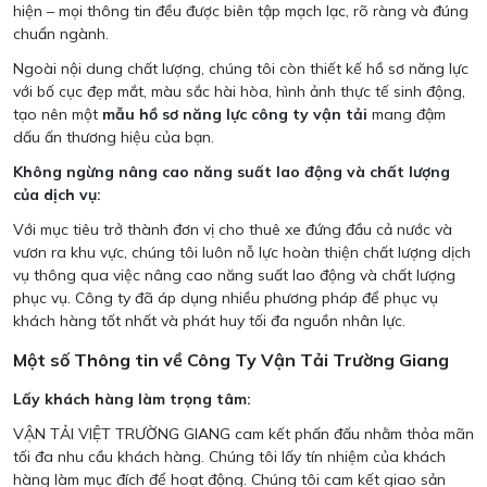
hiện – mọi thông tin đều được biên tập mạch lạc, rõ ràng và đúng
chuẩn ngành.
Ngoài nội dung chất lượng, chúng tôi còn thiết kế hồ sơ năng lực
với bố cục đẹp mắt, màu sắc hài hòa, hình ảnh thực tế sinh động,
tạo nên một
mẫu hồ sơ năng lực công ty vận tải
mang đậm
dấu ấn thương hiệu của bạn.
Không ngừng nâng cao năng suất lao động và chất lượng
của dịch vụ:
Với mục tiêu trở thành đơn vị cho thuê xe đứng đầu cả nước và
vươn ra khu vực, chúng tôi luôn nỗ lực hoàn thiện chất lượng dịch
vụ thông qua việc nâng cao năng suất lao động và chất lượng
phục vụ. Công ty đã áp dụng nhiều phương pháp để phục vụ
khách hàng tốt nhất và phát huy tối đa nguồn nhân lực.
Một số Thông tin về Công Ty Vận Tải Trường Giang
Lấy khách hàng làm trọng tâm:
VẬN TẢI VIỆT TRƯỜNG GIANG cam kết phấn đấu nhằm thỏa mãn
tối đa nhu cầu khách hàng. Chúng tôi lấy tín nhiệm của khách
hàng làm mục đích để hoạt động. Chúng tôi cam kết giao sản