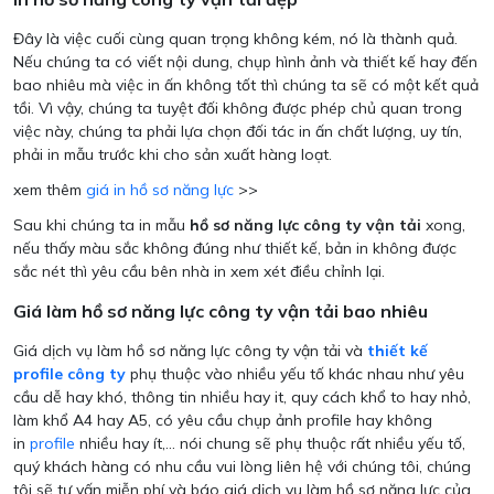
Đây là việc cuối cùng quan trọng không kém, nó là thành quả.
Nếu chúng ta có viết nội dung, chụp hình ảnh và thiết kế hay đến
bao nhiêu mà việc in ấn không tốt thì chúng ta sẽ có một kết quả
tồi. Vì vậy, chúng ta tuyệt đối không được phép chủ quan trong
việc này, chúng ta phải lựa chọn đối tác in ấn chất lượng, uy tín,
phải in mẫu trước khi cho sản xuất hàng loạt.
xem thêm
giá in hồ sơ năng lực
>>
Sau khi chúng ta in mẫu
hồ sơ năng lực công ty vận tải
xong,
nếu thấy màu sắc không đúng như thiết kế, bản in không được
sắc nét thì yêu cầu bên nhà in xem xét điều chỉnh lại.
Giá làm hồ sơ năng lực công ty vận tải bao nhiêu
Giá dịch vụ làm hồ sơ năng lực công ty vận tải và
thiết kế
profile công ty
phụ thuộc vào nhiều yếu tố khác nhau như yêu
cầu dễ hay khó, thông tin nhiều hay it, quy cách khổ to hay nhỏ,
làm khổ A4 hay A5, có yêu cầu chụp ảnh profile hay không
in
profile
nhiều hay ít,... nói chung sẽ phụ thuộc rất nhiều yếu tố,
quý khách hàng có nhu cầu vui lòng liên hệ với chúng tôi, chúng
tôi sẽ tư vấn miễn phí và báo giá dịch vụ làm hồ sơ năng lực của