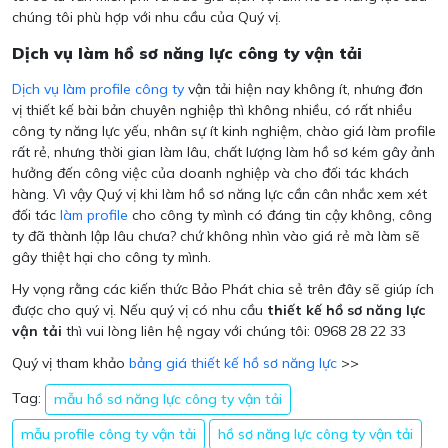
chúng tôi phù hợp với nhu cầu của Quý vị.
Dịch vụ làm hồ sơ năng lực công ty vận tải
Dịch vụ làm profile công ty
vận tải hiện nay không ít, nhưng đơn
vị thiết kế bài bản chuyên nghiệp thì không nhiều, có rất nhiều
công ty năng lực yếu, nhân sự ít kinh nghiệm, chào giá làm profile
rất rẻ, nhưng thời gian làm lâu, chất lượng làm hồ sơ kém gây ảnh
hưởng đến công việc của doanh nghiệp và cho đối tác khách
hàng. Vì vậy Quý vị khi làm hồ sơ năng lực cần cân nhắc xem xét
đối tác
làm profile
cho công ty mình có đáng tin cậy không, công
ty đã thành lập lâu chưa? chứ không nhìn vào giá rẻ mà làm sẽ
gây thiệt hại cho công ty mình.
Hy vọng rằng các kiến thức Bảo Phát chia sẻ trên đây sẽ giúp ích
được cho quý vị. Nếu quý vị có nhu cầu
thiết kế hồ sơ năng lực
vận tải
thì vui lòng liên hệ ngay với chúng tôi: 0968 28 22 33
Quý vị tham khảo
bảng giá thiết kế hồ sơ năng lực
>>
Tag:
mẫu hồ sơ năng lực công ty vận tải
mẫu profile công ty vận tải
hồ sơ năng lực công ty vận tải